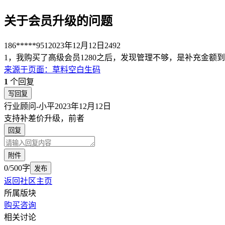
关于会员升级的问题
186*****951
2023年12月12日
2492
1，我购买了高级会员1280之后，发现管理不够，是补充金额到旗舰26
来源于
页面
：
草料空白生码
1
个回复
写回复
行业顾问-小平
2023年12月12日
支持补差价升级，前者
回复
附件
0/500字
发布
返回社区主页
所属版块
购买咨询
相关讨论