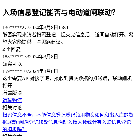
入场信息登记能否与电动道闸联动？
130*****277
2024年3月8日
1580
能否实现来访者扫码登记，提交完信息后，道闸自动打开。希
望大家能提供一些思路建议。
2
个回复
188*****133
2024年3月8日
确实可以
159*****107
2024年3月8日
这个需要API对接了吧，接收到提交数据的推送后，联动闸机
打开
所属版块
运输物流
相关讨论
扫码信息不全，不能信息登记
登记领用物资如何和出入库的数
据联动?
阅后登记修改信息
活动入场人数统计
有入职信息登记
的模板吗？