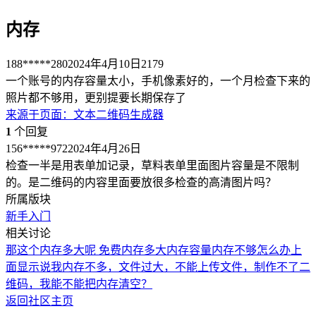
内存
188*****280
2024年4月10日
2179
一个账号的内存容量太小，手机像素好的，一个月检查下来的
照片都不够用，更别提要长期保存了
来源于
页面
：
文本二维码生成器
1
个回复
156*****972
2024年4月26日
检查一半是用表单加记录，草料表单里面图片容量是不限制
的。是二维码的内容里面要放很多检查的高清图片吗？
所属版块
新手入门
相关讨论
那这个内存多大呢
免费内存多大
内存容量
内存不够怎么办
上
面显示说我内存不多，文件过大，不能上传文件，制作不了二
维码，我能不能把内存清空？
返回社区主页