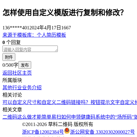
怎样使用自定义模版进行复制和修改？
136*****401
2024年4月17日
1667
来源于
模板库
：
个人简历模板
0
个回复
附件
0/500字
发布
返回社区主页
所属版块
其他行业
业务介绍
相关讨论
可以自定义尺寸和自定义二维码链接吗？
按钮提示文字自定义
相关文章
二维码这么做才能简单易扫
如何申领健康码系统中的“场所码”
©2011-
2026
草料二维码 版权所有
浙ICP备12002384号
浙公网安备 33020302000027号