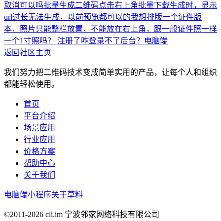
取消可以吗
批量生成二维码点击右上角批量下载生成时，显示
url过长无法生成，以前预览都可以的
我想排版一个证件版
本，照片只能整栏放置，不能放在右上角，跟一般证件照一样
一个1寸照吗？
注册了咋登录不了后台？电脑端
返回社区主页
我们努力把二维码技术变成简单实用的产品，让每个人和组织
都能轻松使用。
首页
平台介绍
场景应用
行业应用
价格方案
帮助中心
关于我们
电脑端
小程序
关于草料
©2011-
2026
cli.im 宁波邻家网络科技有限公司