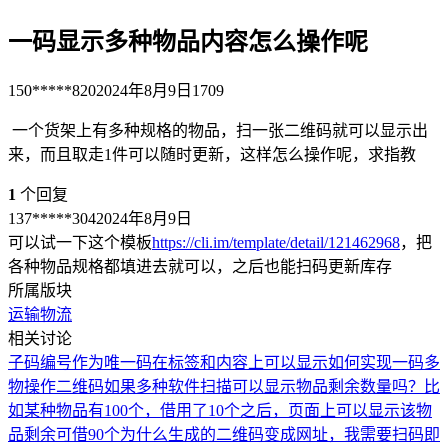
一码显示多种物品内容怎么操作呢
150*****820
2024年8月9日
1709
一个货架上有多种规格的物品，扫一张二维码就可以显示出
来，而且取走1件可以随时更新，这样怎么操作呢，求指教
1
个回复
137*****304
2024年8月9日
可以试一下这个模板
https://cli.im/template/detail/121462968
，把
各种物品规格都填进去就可以，之后也能扫码更新库存
所属版块
运输物流
相关讨论
子码编号作为唯一码在标签和内容上可以显示
如何实现一码多
物操作
二维码如果多种软件扫描
可以显示物品剩余数量吗？比
如某种物品有100个，借用了10个之后，页面上可以显示该物
品剩余可借90个
为什么生成的二维码变成网址，我需要扫码即