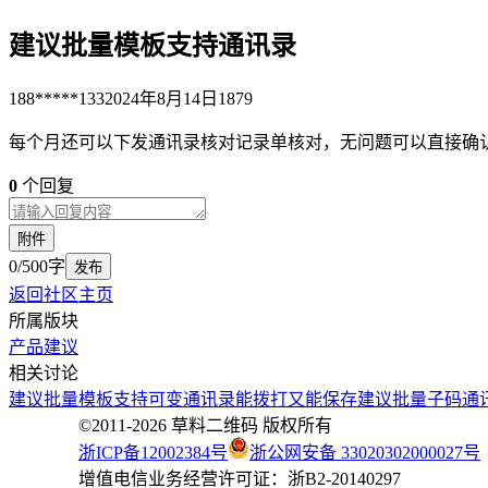
建议批量模板支持通讯录
188*****133
2024年8月14日
1879
每个月还可以下发通讯录核对记录单核对，无问题可以直接确
0
个回复
附件
0/500字
发布
返回社区主页
所属版块
产品建议
相关讨论
建议批量模板支持可变通讯录能拨打又能保存
建议批量子码通
©2011-
2026
草料二维码 版权所有
浙ICP备12002384号
浙公网安备 33020302000027号
增值电信业务经营许可证：浙B2-20140297