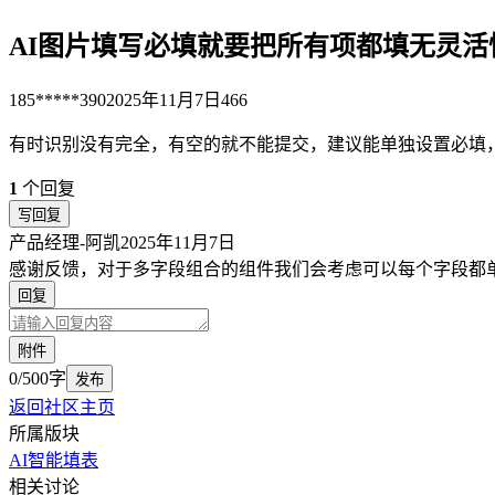
AI图片填写必填就要把所有项都填无灵活
185*****390
2025年11月7日
466
有时识别没有完全，有空的就不能提交，建议能单独设置必填
1
个回复
写回复
产品经理-阿凯
2025年11月7日
感谢反馈，对于多字段组合的组件我们会考虑可以每个字段都
回复
附件
0/500字
发布
返回社区主页
所属版块
AI智能填表
相关讨论