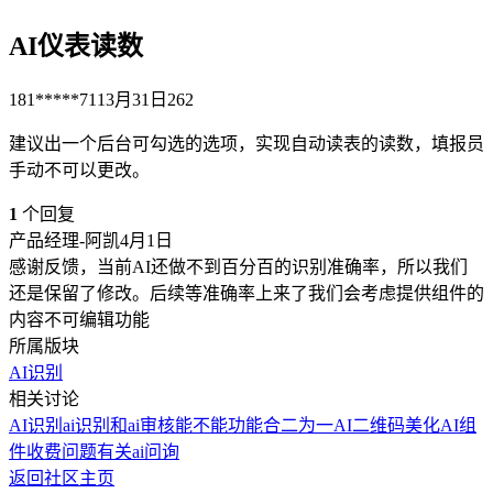
AI仪表读数
181*****711
3月31日
262
建议出一个后台可勾选的选项，实现自动读表的读数，填报员
手动不可以更改。
1
个回复
产品经理-阿凯
4月1日
感谢反馈，当前AI还做不到百分百的识别准确率，所以我们
还是保留了修改。后续等准确率上来了我们会考虑提供组件的
内容不可编辑功能
所属版块
AI识别
相关讨论
AI识别
ai识别和ai审核能不能功能合二为一
AI二维码美化
AI组
件收费问题
有关ai问询
返回社区主页