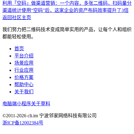
利用「空码」做渠道营销：一个内容，多张二维码，扫码量分
渠道统计
使用“空码”后，这家企业的资产布码效率提升了3倍
返回社区主页
我们努力把二维码技术变成简单实用的产品，让每个人和组织
都能轻松使用。
首页
平台介绍
场景应用
行业应用
价格方案
帮助中心
关于我们
电脑端
小程序
关于草料
©2011-
2026
cli.im 宁波邻家网络科技有限公司
浙ICP备12002384号