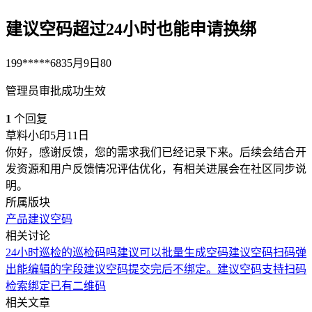
建议空码超过24小时也能申请换绑
199*****683
5月9日
80
管理员审批成功生效
1
个回复
草料小印
5月11日
你好，感谢反馈，您的需求我们已经记录下来。后续会结合开
发资源和用户反馈情况评估优化，有相关进展会在社区同步说
明。
所属版块
产品建议
空码
相关讨论
24小时巡检的巡检码吗
建议可以批量生成空码
建议空码扫码弹
出能编辑的字段
建议空码提交完后不绑定。
建议空码支持扫码
检索绑定已有二维码
相关文章