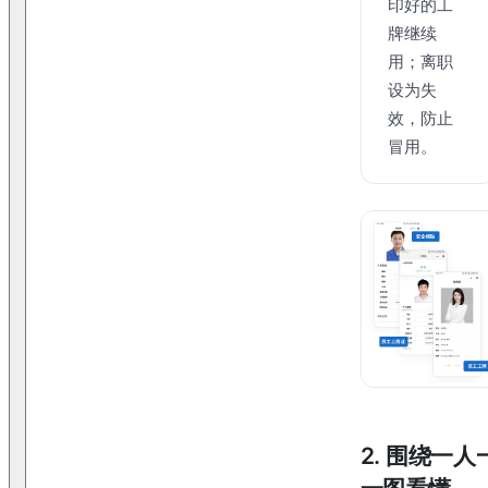
印好的工
牌继续
用；离职
设为失
效，防止
冒用。
2. 围绕一