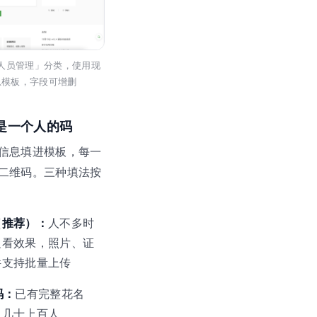
人员管理」分类，使用现
息模板，字段可增删
是一个人的码
信息填进模板，每一
二维码。三种填法按
（推荐）：
人不多时
边看效果，照片、证
件支持批量上传
码：
已有完整花名
入几十上百人