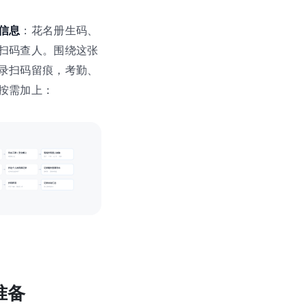
信息
：花名册生码、
扫码查人。围绕这张
录扫码留痕，考勤、
按需加上：
印在工牌 / 安全帽上
现场扫码查人核验
码跟着人走
照片 · 工种 · 证件 · 培训
扫这个人的码填记录
记录随时查看导出
记录留在他的码下
按时间 · 按表单筛选
扫码即用
记录自动汇总
不装 App · 微信完成
按人按班组统计
准备