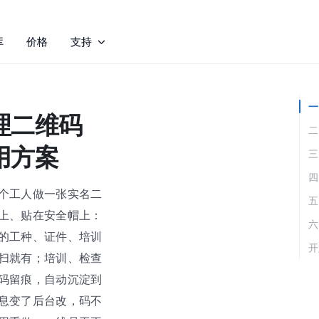
库
价格
支持
一
理二维码
二
用方案
三
四
个工人做一张实名二
五
上、贴在安全帽上：
六
的工种、证件、培训
开
扫就有；培训、检查
码留痕，自动沉淀到
息变了后台改，码不