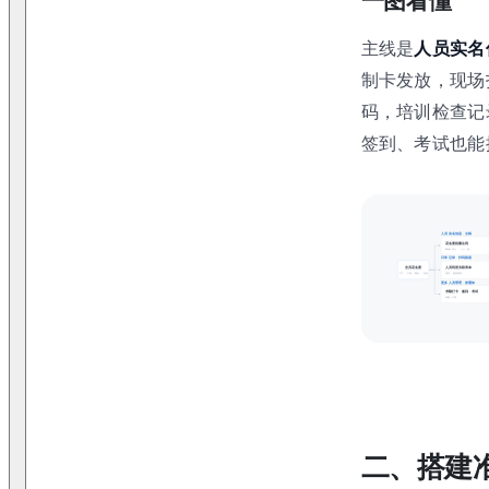
一图看懂
主线是
人员实名
制卡发放，现场
码，培训检查记
签到、考试也能
人员实名信息 · 主线
花名册批量生码
Excel 导入 · 一人一码
日常记录 · 扫码留痕
人员码里关联表单
全员花名册
培训 · 检查表单
工厂 · 工地 · 物业 · 外包
更多人员管理 · 按需加
考勤打卡 · 签到 · 考试
各配一个码
二、搭建