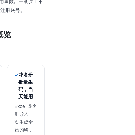
用重做。一线员工不
用注册账号。
概览
花名册
批量生
码，当
天能用
Excel 花名
册导入一
次生成全
员的码，