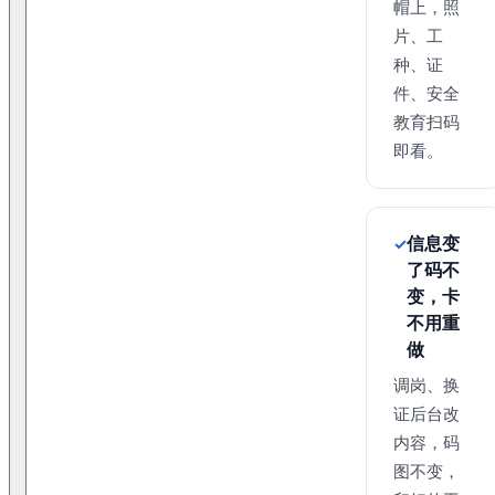
帽上，照
片、工
种、证
件、安全
教育扫码
即看。
信息变
了码不
变，卡
不用重
做
调岗、换
证后台改
内容，码
图不变，