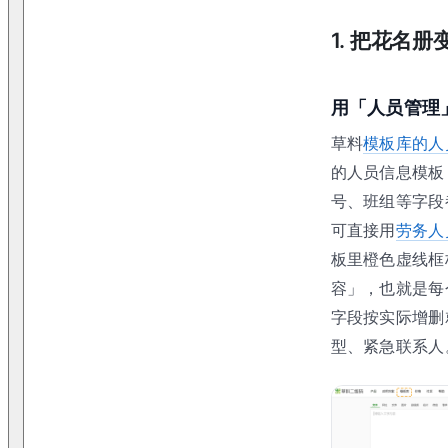
1
.
把花名册
用「人员管理
草料
模板库的人
的人员信息模板
号、班组等字段
可直接用
劳务人
板里橙色虚线框
容」，也就是每
字段按实际增删
型、紧急联系人