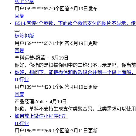
线上分享
用户159*****657
·
0
个回答
·
5月19日发布
回复
B514,有传4个参数，下面那个微信支付的图片不显示，
标签排版
用户159*****657
·
1
个回答
·
5月19日更新
回复
草料运营-蔚蓝
·
5月19日
你好，你指的是扫描你图中的二维码不显示是吗，你当前
你好，想问下，能把微信和收款码合并到一个码上面吗，
IT行业
用户139*****420
·
1
个回答
·
4月10日更新
回复
产品经理-Yoli
·
4月10日
抱歉，草料不支持生成支付类聚合码，此类需求可以使用
如何放上微信小程序码？
IT行业
用户186*****766
·
1
个回答
·
3月11日更新