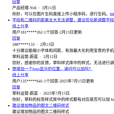
回复
产品经理-Yoli
·
3月11日
你好，可以在图片生码直接上传小程序码，进行生码。
ht
字段和二维码的距离太大无法调整，建议优化能调整字段
线上分享
用户181*****262
·
1
个回答
·
2月13日更新
回复
188*****133
·
2月13日
十分建议能缩小字体和间距，有效最大化利用宝贵的手机
草料运营-蔚蓝
·
2月12日
您好，感谢你的反馈，草料样式库中的样式，无法进行调
想增加一个logo显示的位置，请问可以加吗？
线上分享
用户135*****641
·
1
个回答
·
2025年7月15日更新
回复
草料运营-蔚蓝
·
2025年7月15日
你好，草料的标签样式库中的样式都有对应是否可以加 log
建议增加物品的图文二维码样式
建议增加物品的图文二维码样式