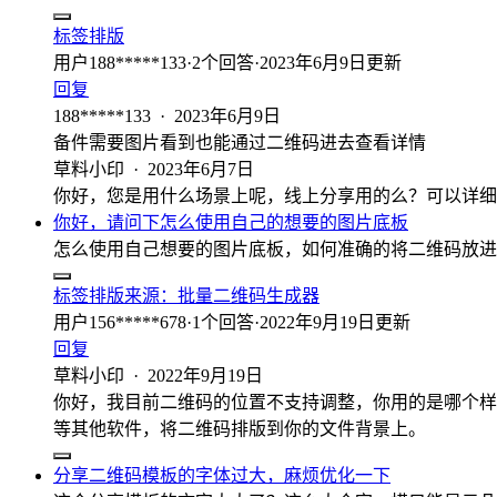
标签排版
用户188*****133
·
2
个回答
·
2023年6月9日更新
回复
188*****133
·
2023年6月9日
备件需要图片看到也能通过二维码进去查看详情
草料小印
·
2023年6月7日
你好，您是用什么场景上呢，线上分享用的么？可以详细
你好，请问下怎么使用自己的想要的图片底板
怎么使用自己想要的图片底板，如何准确的将二维码放进
标签排版
来源：
批量二维码生成器
用户156*****678
·
1
个回答
·
2022年9月19日更新
回复
草料小印
·
2022年9月19日
你好，我目前二维码的位置不支持调整，你用的是哪个样式，
等其他软件，将二维码排版到你的文件背景上。
分享二维码模板的字体过大，麻烦优化一下