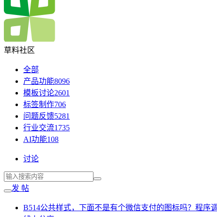
草料社区
全部
产品功能
8096
模板讨论
2601
标签制作
706
问题反馈
5281
行业交流
1735
AI功能
108
讨论
发 帖
B514公共样式，下面不是有个微信支付的图标吗？程