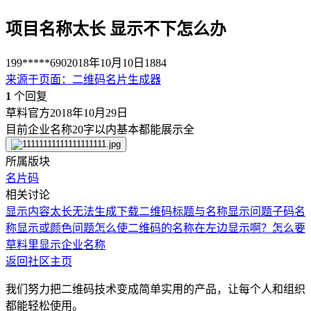
项目名称太长 显示不下怎么办
199*****690
2018年10月10日
1884
来源于
页面
：
二维码名片生成器
1
个回复
草料官方
2018年10月29日
目前企业名称20字以内基本都能展示全
所属版块
名片码
相关讨论
显示内容太长无法生成下载
二维码标题与名称显示问题
子码名
称显示或颜色问题
怎么使二维码的名称在左边显示啊？
怎么要
草料里显示企业名称
返回社区主页
我们努力把二维码技术变成简单实用的产品，让每个人和组织
都能轻松使用。