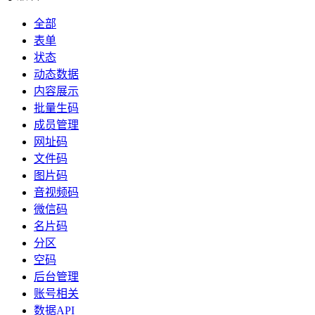
全部
表单
状态
动态数据
内容展示
批量生码
成员管理
网址码
文件码
图片码
音视频码
微信码
名片码
分区
空码
后台管理
账号相关
数据API