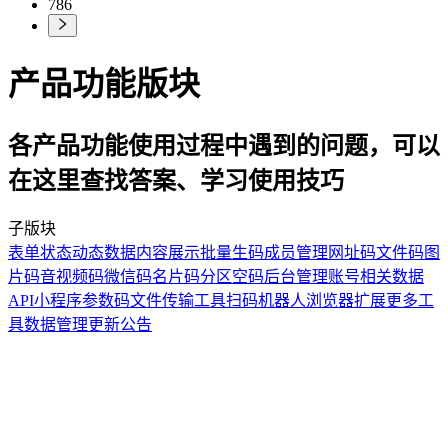
786
产品功能版块
各产品功能使用过程中遇到的问题，可以
在这里查找答案、学习使用技巧
子版块
表单
状态
动态数据
内容展示
批量生码
成员管理
网址码
文件码
图
片码
音视频码
微信码
名片码
分区
空码
后台管理
账号相关
数据
API
小程序参数码
文件传输工具
扫码机器人
浏览器扩展
更多工
具
数据管理
更新公告