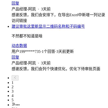
回复
产品经理-阿凯
·
3天前
感谢反馈，我们会安排下，在导出Excel中新增一列记录
访问链接
建议审批这里能显示二维码名称和子码编号
不然都不知道是啥
动态数据
用户199*****735
·
1
个回答
·
3天前更新
回复
产品经理-阿凯
·
3天前
感谢反馈，我们会列个快速优化，优化下待审批页面
1
2
3
4
5
•••