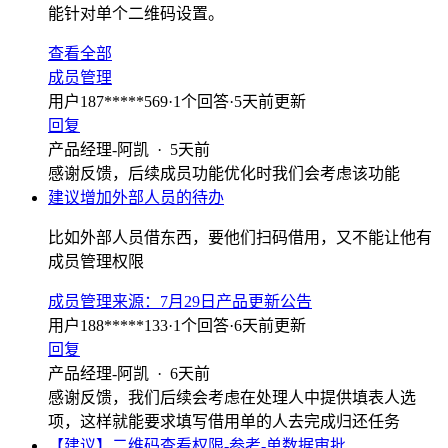
能针对单个二维码设置。
查看全部
成员管理
用户187*****569
·
1
个回答
·
5天前更新
回复
产品经理-阿凯
·
5天前
感谢反馈，后续成员功能优化时我们会考虑该功能
建议增加外部人员的待办
比如外部人员借东西，要他们扫码借用，又不能让他有
成员管理权限
成员管理
来源：
7月29日产品更新公告
用户188*****133
·
1
个回答
·
6天前更新
回复
产品经理-阿凯
·
6天前
感谢反馈，我们后续会考虑在处理人中提供填表人选
项，这样就能要求填写借用单的人去完成归还任务
【建议】二维码查看权限-参考-单数据审批