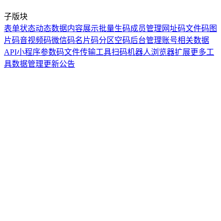
子版块
表单
状态
动态数据
内容展示
批量生码
成员管理
网址码
文件码
图
片码
音视频码
微信码
名片码
分区
空码
后台管理
账号相关
数据
API
小程序参数码
文件传输工具
扫码机器人
浏览器扩展
更多工
具
数据管理
更新公告