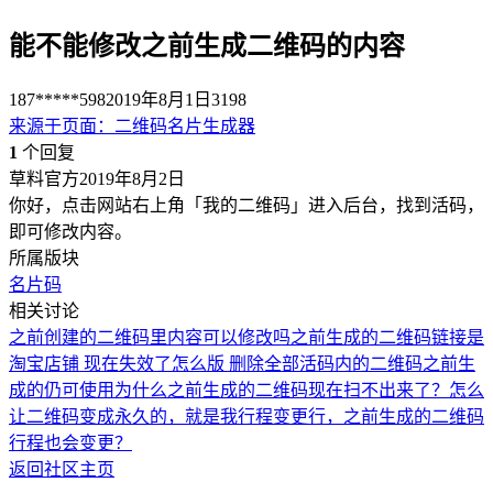
能不能修改之前生成二维码的内容
187*****598
2019年8月1日
3198
来源于
页面
：
二维码名片生成器
1
个回复
草料官方
2019年8月2日
你好，点击网站右上角「我的二维码」进入后台，找到活码，
即可修改内容。
所属版块
名片码
相关讨论
之前创建的二维码里内容可以修改吗
之前生成的二维码链接是
淘宝店铺 现在失效了怎么版
删除全部活码内的二维码之前生
成的仍可使用
为什么之前生成的二维码现在扫不出来了？
怎么
让二维码变成永久的，就是我行程变更行，之前生成的二维码
行程也会变更？
返回社区主页