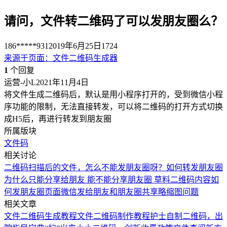
请问，文件转二维码了可以发朋友圈么？
186*****931
2019年6月25日
1724
来源于
页面
：
文件二维码生成器
1
个回复
运营-小L
2021年11月4日
将文件生成二维码后，默认是用小程序打开的，受到微信小程
序功能的限制，无法直接转发，可以将二维码的打开方式切换
成H5后，再进行转发到朋友圈
所属版块
文件码
相关讨论
二维码扫描后的文件，怎么不能发朋友圈呀？
如何转发朋友圈
为什么只能分享给朋友 能不能分享朋友圈
草料二维码内容如
何发朋友圈
页面微信发给朋友和朋友圈共享略缩图问题
相关文章
文件二维码生成教程
文件二维码制作教程
护士自制二维码，出