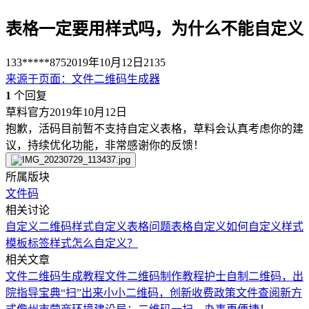
表格一定要用样式吗，为什么不能自定义
133*****875
2019年10月12日
2135
来源于
页面
：
文件二维码生成器
1
个回复
草料官方
2019年10月12日
抱歉，活码目前暂不支持自定义表格，草料会认真考虑你的建
议，持续优化功能，非常感谢你的反馈！
所属版块
文件码
相关讨论
自定义二维码样式
自定义表格问题
表格自定义
如何自定义样式
模板
标签样式怎么自定义？
相关文章
文件二维码生成教程
文件二维码制作教程
护士自制二维码，出
院指导宝典“扫”出来
小小二维码，创新收费政策文件查阅新方