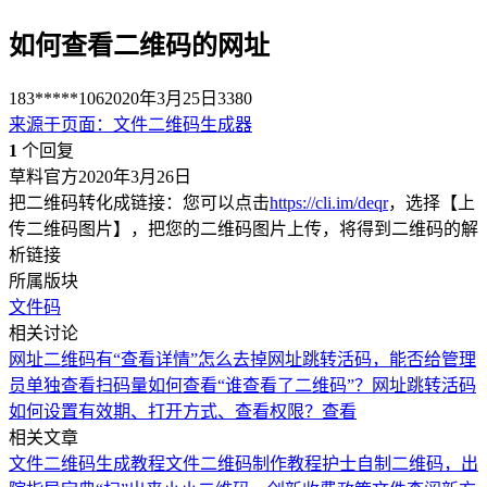
如何查看二维码的网址
183*****106
2020年3月25日
3380
来源于
页面
：
文件二维码生成器
1
个回复
草料官方
2020年3月26日
把二维码转化成链接：您可以点击
https://cli.im/deqr
，选择【上
传二维码图片】，把您的二维码图片上传，将得到二维码的解
析链接
所属版块
文件码
相关讨论
网址二维码有“查看详情”怎么去掉
网址跳转活码，能否给管理
员单独查看扫码量
如何查看“谁查看了二维码”？
网址跳转活码
如何设置有效期、打开方式、查看权限？
查看
相关文章
文件二维码生成教程
文件二维码制作教程
护士自制二维码，出