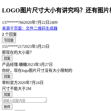
LOGO图片尺寸大小有讲究吗？还有图
137*****766
2020年7月22日
2409
来源于
页面
：
文件二维码生成器
2
个回复
写回复
151*****217
2023年3月23日
那现在的大小是？
回复
产品经理-糖糖
2023年3月27日
你好，现在logo图片尺寸没有大小限制的
回复
草料官方
2020年7月24日
尺寸不能大于2M
回复
附件