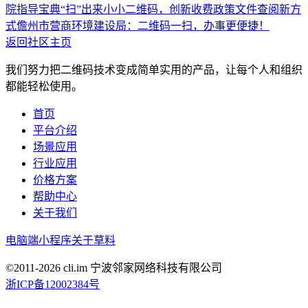
院指导宝典“扫”出来
小小二维码，创新收费政策文件查阅新方
式
儋州市营商环境建设局：二维码一扫，办事更便捷！
返回社区主页
我们努力把二维码技术变成简单实用的产品，让每个人和组织
都能轻松使用。
首页
平台介绍
场景应用
行业应用
价格方案
帮助中心
关于我们
电脑端
小程序
关于草料
©2011-
2026
cli.im 宁波邻家网络科技有限公司
浙ICP备12002384号