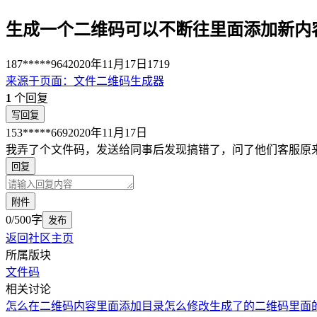
生成一个二维码可以不断往里面添加新内
187*****964
2020年11月17日
1719
来源于
页面
：
文件二维码生成器
1
个回复
写回复
153*****669
2020年11月17日
我弄了个文件码，发送给同事后发现搞错了，问了他们客服原
回复
附件
0/500字
发布
返回社区主页
所属版块
文件码
相关讨论
怎么在二维码内容里面添加目录
怎么修改生成了的二维码里面