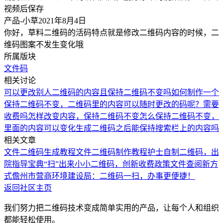
视频后保存
产品-小草
2021年8月4日
你好，草料二维码的活码特点就是修改二维码内容的时候，二
维码图案不发生变化哦
所属版块
文件码
相关讨论
可以更改别人二维码的内容且保持二维码不变吗
如何制作一个
保持二维码不变，二维码里的内容可以随时更改的码呢？需要
收费吗
怎样改变内容，保持二维码不变
怎么保持二维码不变，
里面的内容可以变化
生成二维码之后能保持搜索栏上的内容吗
相关文章
文件二维码生成教程
文件二维码制作教程
护士自制二维码，出
院指导宝典“扫”出来
小小二维码，创新收费政策文件查阅新方
式
儋州市营商环境建设局：二维码一扫，办事更便捷！
返回社区主页
我们努力把二维码技术变成简单实用的产品，让每个人和组织
都能轻松使用。