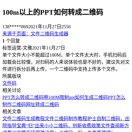
100m以上的PPT如何转成二维码
138*****869
2021年11月27日
2556
来源于
页面
：
文件二维码生成器
1
个回复
标签运营-文雅
2021年11月27日
单个文件大小不能超过100M，单个文件太大时，手机扫码后
加载会比较慢，对扫码的人来说体验也是不好的，建议先对文
件进行拆分后再上传，一个二维码中支持上传多个文件。
所属版块
文件码
相关讨论
PPT怎么转成二维码啊
100M限制
ppt如何生成二维码
PPT怎么
制作二维码
网址转成二维码
相关文章
文件二维码生成教程
文件二维码制作教程
护士自制二维码，出
院指导宝典“扫”出来
小小二维码，创新收费政策文件查阅新方