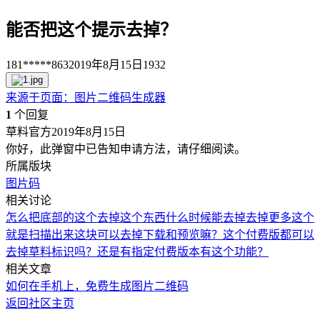
能否把这个提示去掉？
181*****863
2019年8月15日
1932
来源于
页面
：
图片二维码生成器
1
个回复
草料官方
2019年8月15日
你好，此弹窗中已告知申请方法，请仔细阅读。
所属版块
图片码
相关讨论
怎么把底部的这个去掉
这个东西什么时候能去掉
去掉更多
这个
就是扫描出来这块可以去掉下载和预览嘛？
这个付费版都可以
去掉草料标识吗？还是有指定付费版本有这个功能？
相关文章
如何在手机上，免费生成图片二维码
返回社区主页