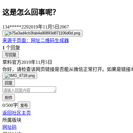
这是怎么回事呢？
134*****229
2019年11月5日
2067
来源于
页面
：
网址二维码生成器
1
个回复
写回复
草料官方
2019年11月5日
你好，请检查该网页链接是否能从微信正常打开。如果是链接
回复
附件
0/500字
发布
返回社区主页
所属版块
网址码