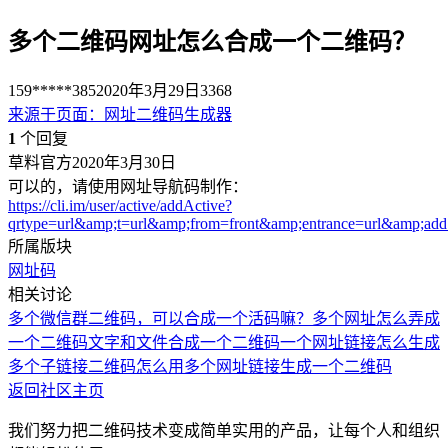
多个二维码网址怎么合成一个二维码？
159*****385
2020年3月29日
3368
来源于
页面
：
网址二维码生成器
1
个回复
草料官方
2020年3月30日
可以的，请使用网址导航码制作：
https://cli.im/user/active/addActive?
qrtype=url&amp;t=url&amp;from=front&amp;entrance=url&amp;ad
所属版块
网址码
相关讨论
多个微信群二维码，可以合成一个活码嘛？
多个网址怎么弄成
一个二维码
文字和文件合成一个二维码
一个网址链接怎么生成
多个子链接二维码
怎么用多个网址链接生成一个二维码
返回社区主页
我们努力把二维码技术变成简单实用的产品，让每个人和组织