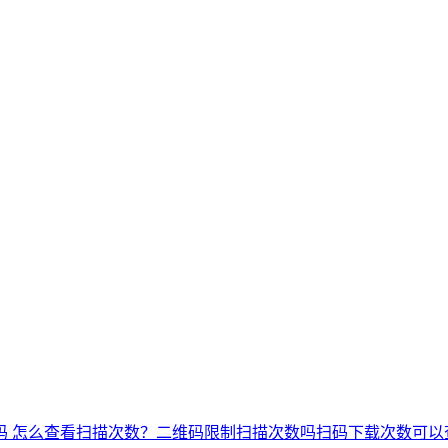
码 怎么查看扫描次数？
二维码限制扫描次数吗
扫码下载次数可以