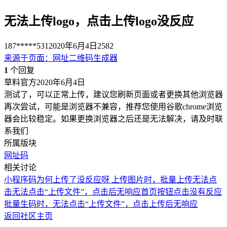
无法上传logo，点击上传logo没反应
187*****531
2020年6月4日
2582
来源于
页面
：
网址二维码生成器
1
个回复
草料官方
2020年6月4日
测试了，可以正常上传，建议您刷新页面或者更换其他浏览器
再次尝试，可能是浏览器不兼容，推荐您使用谷歌chrome浏览
器会比较稳定。如果更换浏览器之后还是无法解决，请及时联
系我们
所属版块
网址码
相关讨论
小程序码为何上传了没反应呀
上传图片时，批量上传无法点
击
无法点击“上传文件”，点击后无响应
首页按钮点击没有反应
批量生码时，无法点击“上传文件”，点击上传后无响应
返回社区主页