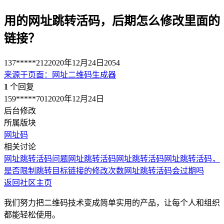
用的网址跳转活码，后期怎么修改里面的
链接？
137*****212
2020年12月24日
2054
来源于
页面
：
网址二维码生成器
1
个回复
159*****701
2020年12月24日
后台修改
所属版块
网址码
相关讨论
网址跳转活码问题
网址跳转活码
网址跳转活码
网址跳转活码，
是否限制跳转目标链接的修改次数
网址跳转活码会过期吗
返回社区主页
我们努力把二维码技术变成简单实用的产品，让每个人和组织
都能轻松使用。