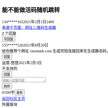
能不能做活码随机跳转
134*****162
2021年2月1日
2469
来源于
页面
：
网址二维码生成器
2
个回复
写回复
155*****520
2021年8月20日
给你推荐个网址 xiaomark.com 生成完短连接回来在生成
回复
运营-悠悠
2021年2月3日
不支持的
回复
附件
0/500字
发布
返回社区主页
所属版块