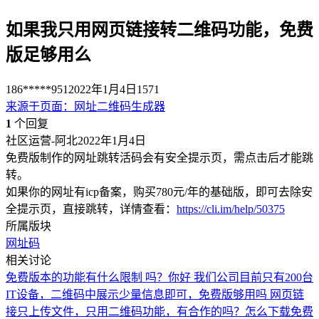
如果我只用网页链接转二维码功能，免费
版足够用么
186*****951
2022年1月4日
1571
来源于
页面
：
网址二维码生成器
1
个回复
社区运营-阿北
2022年1月4日
免费版制作的网址跳转活码会有安全提示页，需点击后才能跳
转。
如果你的网址有icp备案，购买780元/年的基础版，即可去除安
全提示页，直接跳转，详情查看：
https://cli.im/help/50375
所属版块
网址码
相关讨论
免费版本的功能有什么限制 吗？
你好 我们公司目前只有200台
IT设备，二维码中展示少量信息即可，免费版够用吗
网页链
接
只上传文件，只用二维码功能，有合作的吗？
怎么下载免费