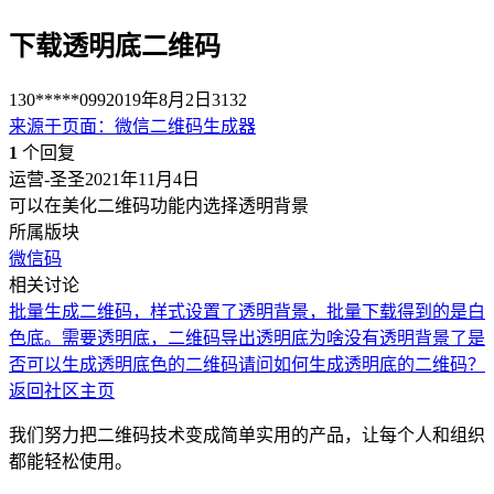
下载透明底二维码
130*****099
2019年8月2日
3132
来源于
页面
：
微信二维码生成器
1
个回复
运营-圣圣
2021年11月4日
可以在美化二维码功能内选择透明背景
所属版块
微信码
相关讨论
批量生成二维码，样式设置了透明背景，批量下载得到的是白
色底。需要透明底，
二维码导出透明底
为啥没有透明背景了
是
否可以生成透明底色的二维码
请问如何生成透明底的二维码？
返回社区主页
我们努力把二维码技术变成简单实用的产品，让每个人和组织
都能轻松使用。