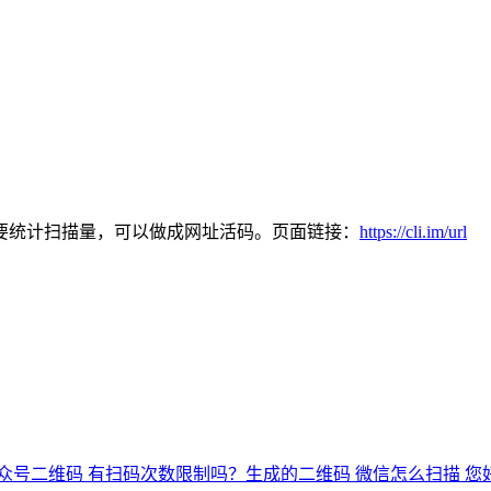
要统计扫描量，可以做成网址活码。页面链接：
https://cli.im/url
众号二维码 有扫码次数限制吗？
生成的二维码 微信怎么扫描
您