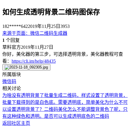
如何生成透明背景二维码图保存
182*****642
2019年11月25日
3953
来源于
页面
：
微信二维码生成器
1
个回复
草料官方
2019年11月27日
你好，美化器的第三步，可选择透明背景，美化器教程可查
看：
https://cli.im/help/48435
所属版块
微信码
相关讨论
为啥没有透明背景了
批量生成二维码，样式设置了透明背景，
批量下载得到的是白色底。需要透明底，
简单美化为什么不可
以设置透明背景了？
二维码美化怎么不能调整背景色了呢，只
有这种绿色和透明。
是否可以生成透明底色的二维码
返回社区主页