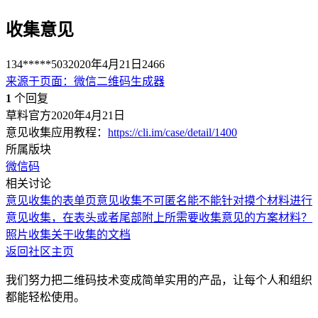
收集意见
134*****503
2020年4月21日
2466
来源于
页面
：
微信二维码生成器
1
个回复
草料官方
2020年4月21日
意见收集应用教程：
https://cli.im/case/detail/1400
所属版块
微信码
相关讨论
意见收集的表单页
意见收集不可匿名
能不能针对摸个材料进行
意见收集，在表头或者尾部附上所需要收集意见的方案材料？
照片收集
关于收集的文档
返回社区主页
我们努力把二维码技术变成简单实用的产品，让每个人和组织
都能轻松使用。