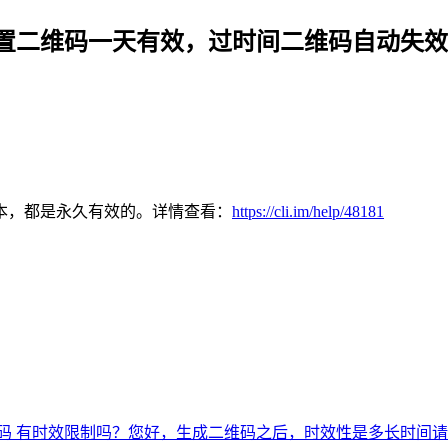
置二维码一天有效，过时间二维码自动失效
本，都是永久有效的。详情查看：
https://cli.im/help/48181
码 有时效限制吗？
您好，生成二维码之后，时效性是多长时间
请