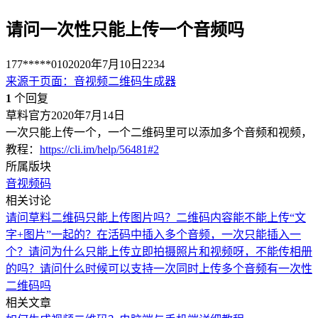
请问一次性只能上传一个音频吗
177*****010
2020年7月10日
2234
来源于
页面
：
音视频二维码生成器
1
个回复
草料官方
2020年7月14日
一次只能上传一个，一个二维码里可以添加多个音频和视频，
教程：
https://cli.im/help/56481#2
所属版块
音视频码
相关讨论
请问草料二维码只能上传图片吗？二维码内容能不能上传“文
字+图片”一起的？
在活码中插入多个音频，一次只能插入一
个？
请问为什么只能上传立即拍摄照片和视频呀，不能传相册
的吗？
请问什么时候可以支持一次同时上传多个音频
有一次性
二维码吗
相关文章