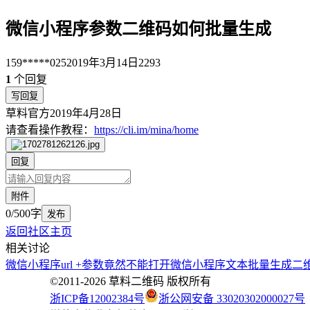
微信小程序参数二维码如何批量生成
159*****025
2019年3月14日
2293
1
个回复
写回复
草料官方
2019年4月28日
请查看操作教程：
https://cli.im/mina/home
回复
附件
0/500字
发布
返回社区主页
相关讨论
微信小程序url +参数竟然不能打开
微信小程序文本批量生成二
©2011-
2026
草料二维码 版权所有
浙ICP备12002384号
浙公网安备 33020302000027号