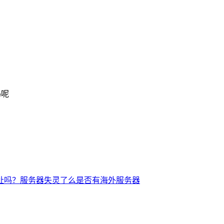
码呢
址吗？
服务器失灵了么
是否有海外服务器