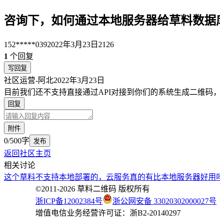
咨询下，如何通过本地服务器给草料数据
152*****039
2022年3月23日
2126
1
个回复
写回复
社区运营-阿北
2022年3月23日
目前我们还不支持直接通过API对接到你们的系统生成二维码
回复
附件
0/500字
发布
返回社区主页
相关讨论
这个草料不支持本地部署的，云服务真的有比本地服务器好用
©2011-
2026
草料二维码 版权所有
浙ICP备12002384号
浙公网安备 33020302000027号
增值电信业务经营许可证：浙B2-20140297