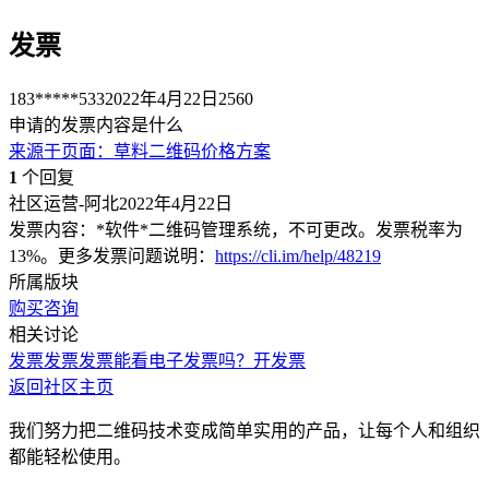
发票
183*****533
2022年4月22日
2560
申请的发票内容是什么
来源于
页面
：
草料二维码价格方案
1
个回复
社区运营-阿北
2022年4月22日
发票内容：*软件*二维码管理系统，不可更改。发票税率为
13%。更多发票问题说明：
https://cli.im/help/48219
所属版块
购买咨询
相关讨论
发票
发票
发票
能看电子发票吗？
开发票
返回社区主页
我们努力把二维码技术变成简单实用的产品，让每个人和组织
都能轻松使用。