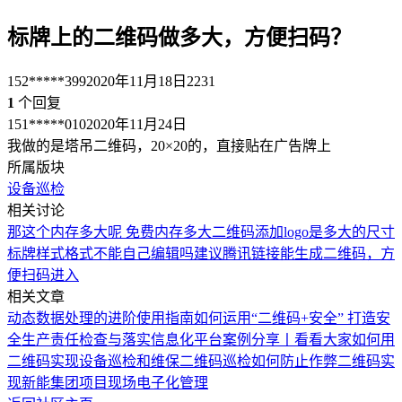
标牌上的二维码做多大，方便扫码？
152*****399
2020年11月18日
2231
1
个回复
151*****010
2020年11月24日
我做的是塔吊二维码，20×20的，直接贴在广告牌上
所属版块
设备巡检
相关讨论
那这个内存多大呢
免费内存多大
二维码添加logo是多大的尺寸
标牌样式格式不能自己编辑吗
建议腾讯链接能生成二维码，方
便扫码进入
相关文章
动态数据处理的进阶使用指南
如何运用“二维码+安全” 打造安
全生产责任检查与落实信息化平台
案例分享丨看看大家如何用
二维码实现设备巡检和维保
二维码巡检如何防止作弊
二维码实
现新能集团项目现场电子化管理