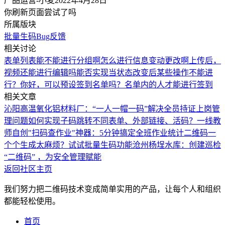
产品运营-小麦
2022年4月28日
你刷新页面尝试了吗
所属版块
批量生码
Bug反馈
相关讨论
表单列表能不能进行分组啊
怎么进行信息变动更改啊
上传后，
视频还能进行编辑吗
能否实现当状态改变后某些操作不能进
行？
你好，可以预设签到名单吗？名单内的人才能进行签到
相关文章
沁阳高温氧化铝材料厂：“一人一帽一码”解决全员持证上岗管
理问题
如何实现子码跳转不同表单、外部链接、活码？
一线教
师自创"扫码查作业"神器：5分钟搞定全班作业统计
二维码一
个个生成太麻烦？试试批量生码功能
沧州杨埕水库：创建巡检
“二维码” ，为安全管理赋能
返回社区主页
我们努力把二维码技术变成简单实用的产品，让每个人和组织
都能轻松使用。
首页