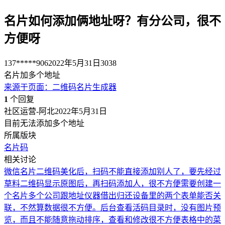
名片如何添加俩地址呀？有分公司，很不
方便呀
137*****906
2022年5月31日
3038
名片加多个地址
来源于
页面
：
二维码名片生成器
1
个回复
社区运营-阿北
2022年5月31日
目前无法添加多个地址
所属版块
名片码
相关讨论
微信名片二维码美化后，扫码不能直接添加别人了，要先经过
草料二维码显示原图后，再扫码添加人，很不方便
需要创建一
个名片多个公司跟地址
仪器借出归还设备里的两个表单能否关
联，不然算数据很不方便。
后台查看活码目录时，没有图片预
览，而且不能随意拖动排序，查看和修改很不方便
表格中的菜