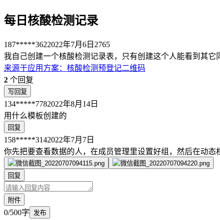
每日核酸检测记录
187*****362
2022年7月6日
2765
我自己创建一个核酸检测记录表，只有创建这个人能看到其它
来源于
应用方案
：
核酸检测预登记二维码
2
个回复
写回复
134*****778
2022年8月14日
用什么模板创建的
回复
158*****314
2022年7月7日
你先把要查看数据的人，在成员管理里设置好组，然后在动态档
回复
附件
0/500字
发布