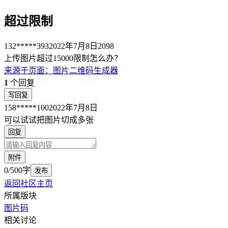
超过限制
132*****393
2022年7月8日
2098
上传图片超过15000限制怎么办？
来源于
页面
：
图片二维码生成器
1
个回复
写回复
158*****100
2022年7月8日
可以试试把图片切成多张
回复
附件
0/500字
发布
返回社区主页
所属版块
图片码
相关讨论