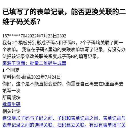
已填写了的表单记录，能否更换关联的二
维子码关系？
157*****704
2022年7月23日
2302
我有2个模板分别形成子码A和子码B，2个子码均关联了同一
个表单。 我错在子码A里边的关联表单填写了记录，有没有办
法把该记录修改关联关系变成子码B的填写记录。
来源于
页面
：
批量二维码生成器
1
个回复
草料运营-蔚蓝
2022年7月24日
你好，这个是不能直接变更的，你需要自己再去在b里面再去
填写一次
所属版块
批量生码
相关讨论
建议增加子码与子码之间、子码和表单记录之间、表单记录与
表单记录之间的选择关联，扫码建立关联。
有没有表单填写关