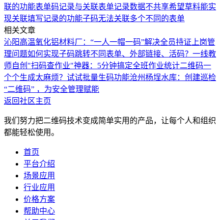
联的功能
表单码记录与关联表单记录数据不共享
希望草料能实
现关联填写记录的功能
子码无法关联多个不同的表单
相关文章
沁阳高温氧化铝材料厂：“一人一帽一码”解决全员持证上岗管
理问题
如何实现子码跳转不同表单、外部链接、活码？
一线教
师自创"扫码查作业"神器：5分钟搞定全班作业统计
二维码一
个个生成太麻烦？试试批量生码功能
沧州杨埕水库：创建巡检
“二维码” ，为安全管理赋能
返回社区主页
我们努力把二维码技术变成简单实用的产品，让每个人和组织
都能轻松使用。
首页
平台介绍
场景应用
行业应用
价格方案
帮助中心