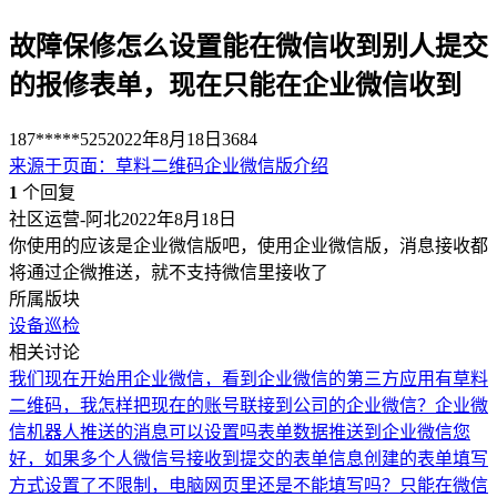
故障保修怎么设置能在微信收到别人提交
的报修表单，现在只能在企业微信收到
187*****525
2022年8月18日
3684
来源于
页面
：
草料二维码企业微信版介绍
1
个回复
社区运营-阿北
2022年8月18日
你使用的应该是企业微信版吧，使用企业微信版，消息接收都
将通过企微推送，就不支持微信里接收了
所属版块
设备巡检
相关讨论
我们现在开始用企业微信，看到企业微信的第三方应用有草料
二维码，我怎样把现在的账号联接到公司的企业微信？
企业微
信机器人推送的消息可以设置吗
表单数据推送到企业微信
您
好，如果多个人微信号接收到提交的表单信息
创建的表单填写
方式设置了不限制，电脑网页里还是不能填写吗？只能在微信