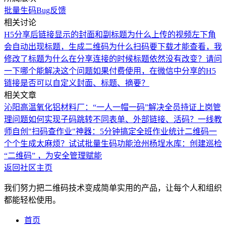
批量生码
Bug反馈
相关讨论
H5分享后链接显示的封面和副标题
为什么上传的视频左下角
会自动出现标题，
生成二维码为什么扫码要下载才能查看，
我
修改了标题为什么在分享连接的时候标题依然没有改变？请问
一下哪个能解决这个问题
如果付费使用，在微信中分享的H5
链接是否可以自定义封面、标题、摘要？
相关文章
沁阳高温氧化铝材料厂：“一人一帽一码”解决全员持证上岗管
理问题
如何实现子码跳转不同表单、外部链接、活码？
一线教
师自创"扫码查作业"神器：5分钟搞定全班作业统计
二维码一
个个生成太麻烦？试试批量生码功能
沧州杨埕水库：创建巡检
“二维码” ，为安全管理赋能
返回社区主页
我们努力把二维码技术变成简单实用的产品，让每个人和组织
都能轻松使用。
首页