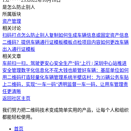
152*****235
2022年10月18日
是怎么防止别人
所属版块
资产管理
相关讨论
扫码打点怎么防止别人复制
如何生成车辆信息或固定资产信息
二维码？
提供车辆通行证模板
模板点检项目内容如何更改
车辆
出入通行证模板
相关文章
车前扫一扫，驾驶更安心
安全生产“码”上行 | 深圳中心站推进
安全管理数字化信息化
不花大钱也能管好车辆：基层单位如何
用二维码打造轻量化车辆管理系统
半壁店村：为35辆公务车贴
上二维码，实现“一车一码”透明监督
一车一码，让用车管理责
任更清晰
返回社区主页
我们努力把二维码技术变成简单实用的产品，让每个人和组织
都能轻松使用。
首页